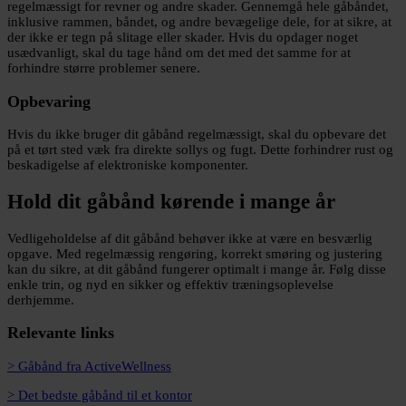
regelmæssigt for revner og andre skader. Gennemgå hele gåbåndet,
inklusive rammen, båndet, og andre bevægelige dele, for at sikre, at
der ikke er tegn på slitage eller skader. Hvis du opdager noget
usædvanligt, skal du tage hånd om det med det samme for at
forhindre større problemer senere.
Opbevaring
Hvis du ikke bruger dit gåbånd regelmæssigt, skal du opbevare det
på et tørt sted væk fra direkte sollys og fugt. Dette forhindrer rust og
beskadigelse af elektroniske komponenter.
Hold dit gåbånd kørende i mange år
Vedligeholdelse af dit gåbånd behøver ikke at være en besværlig
opgave. Med regelmæssig rengøring, korrekt smøring og justering
kan du sikre, at dit gåbånd fungerer optimalt i mange år. Følg disse
enkle trin, og nyd en sikker og effektiv træningsoplevelse
derhjemme.
Relevante links
> Gåbånd fra ActiveWellness
> Det bedste gåbånd til et kontor