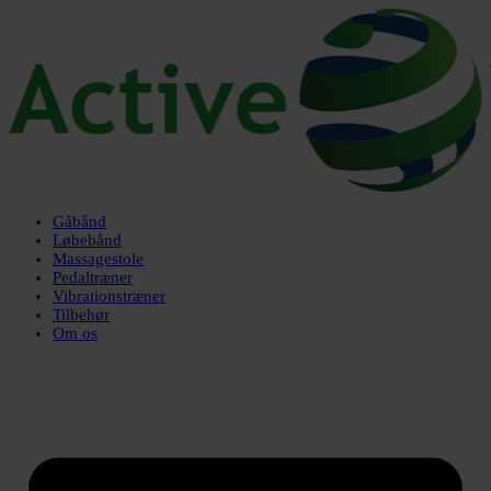
Gåbånd
Løbebånd
Massagestole
Pedaltræner
Vibrationstræner
Tilbehør
Om os