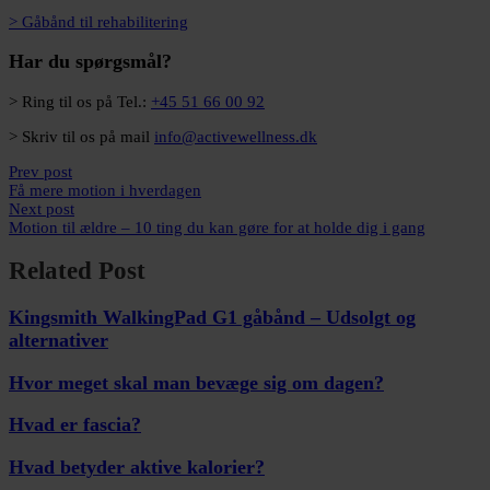
> Gåbånd til rehabilitering
Har du spørgsmål?
> Ring til os på Tel.:
+45 51 66 00 92
> Skriv til os på mail
info@activewellness.dk
Prev post
Få mere motion i hverdagen
Next post
Motion til ældre – 10 ting du kan gøre for at holde dig i gang
Related Post
Kingsmith WalkingPad G1 gåbånd – Udsolgt og
alternativer
Hvor meget skal man bevæge sig om dagen?
Hvad er fascia?
Hvad betyder aktive kalorier?