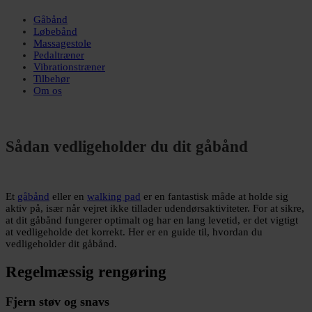
Gåbånd
Løbebånd
Massagestole
Pedaltræner
Vibrationstræner
Tilbehør
Om os
Sådan vedligeholder du dit gåbånd
Et
gåbånd
eller en
walking pad
er en fantastisk måde at holde sig
aktiv på, især når vejret ikke tillader udendørsaktiviteter. For at sikre,
at dit gåbånd fungerer optimalt og har en lang levetid, er det vigtigt
at vedligeholde det korrekt. Her er en guide til, hvordan du
vedligeholder dit gåbånd.
Regelmæssig rengøring
Fjern støv og snavs