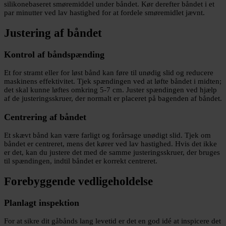
silikonebaseret smøremiddel under båndet. Kør derefter båndet i et
par minutter ved lav hastighed for at fordele smøremidlet jævnt.
Justering af båndet
Kontrol af båndspænding
Et for stramt eller for løst bånd kan føre til unødig slid og reducere
maskinens effektivitet. Tjek spændingen ved at løfte båndet i midten;
det skal kunne løftes omkring 5-7 cm. Juster spændingen ved hjælp
af de justeringsskruer, der normalt er placeret på bagenden af båndet.
Centrering af båndet
Et skævt bånd kan være farligt og forårsage unødigt slid. Tjek om
båndet er centreret, mens det kører ved lav hastighed. Hvis det ikke
er det, kan du justere det med de samme justeringsskruer, der bruges
til spændingen, indtil båndet er korrekt centreret.
Forebyggende vedligeholdelse
Planlagt inspektion
For at sikre dit gåbånds lang levetid er det en god idé at inspicere det