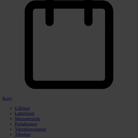
Kurv
Gåbånd
Løbebånd
Massagestole
Pedaltræner
Vibrationstræner
Tilbehør