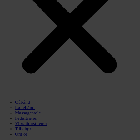
Gåbånd
Løbebånd
Massagestole
Pedaltræner
Vibrationstræner
Tilbehør
Om os