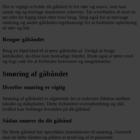
Det er vigtigt at holde dit gåbånd fri for støv og snavs, som kan
samle sig og forringe maskinens ydeevne. Tør overfladen af med en
tør eller let fugtig klud efter hver brug. Sørg også for at støvsuge
omkring og under gåbåndet regelmæssigt for at forhindre ophobning
af støv og hår.
Rengør gåbåndet
Brug en blød klud til at tørre gåbåndet af. Undgå at bruge
kemikalier, da disse kan beskadige båndet. Husk også at tørre sved
og fugt væk for at forhindre korrosion og mugdannelse.
Smøring af gåbåndet
Hvorfor smøring er vigtig
Smøring af gåbåndet er afgørende for at reducere friktion mellem
båndet og dækpladen. Dette forhindrer overophedning og slid,
hvilket kan forlænge levetiden på dit gåbånd.
Sådan smører du dit gåbånd
De fleste gåbånd har specifikke instruktioner til smøring. Generelt
skal du løfte båndet og påføre et tyndt lag af et passende