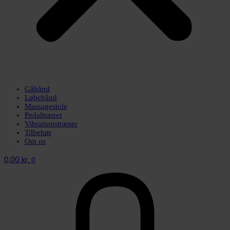
Gåbånd
Løbebånd
Massagestole
Pedaltræner
Vibrationstræner
Tilbehør
Om os
0,00
kr.
0