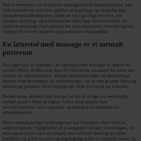
Ved at investere i en avanceret massagestol til medarbejderne, kan
virksomhederne reducere antallet af sygedage og samtidig øge
medarbejdertilfredsheden. Dette er især gavnligt for dem, der
kæmper med ryg- og nakkesmerter eller høje stressniveauer. En
sådan investering viser omsorg for medarbejdernes velvære og kan
bidrage til et mere positivt og produktivt arbejdsmiljø.
En lænestol med massage er et mentalt
pusterum
Det tager kun få minutter i en lænestol med massage at opleve en
positiv effekt, hvilket kan føre til forbedrede resultater for både den
ansatte og virksomheden. Mange mennesker lider af almindelige
lidelser som hovedpine og nakkesmerter, og en stor gruppe føler sig
stresset og presset i deres daglige liv, både privat og på arbejdet.
Denne stress skyldes ofte mangel på tid til at tage en nødvendig
mental pause i løbet af dagen. Uden disse pauser kan
konsekvenserne være sygedage og nedsat koncentration på
arbejdspladsen.
Flere videnskabelige undersøgelser har bekræftet disse forhold,
understregende vigtigheden af at integrere velvære i hverdagen. En
massagestol kan være en simpel, men effektiv løsning på dette
problem, og giver en nem og tilgængelig måde at mindske stress og