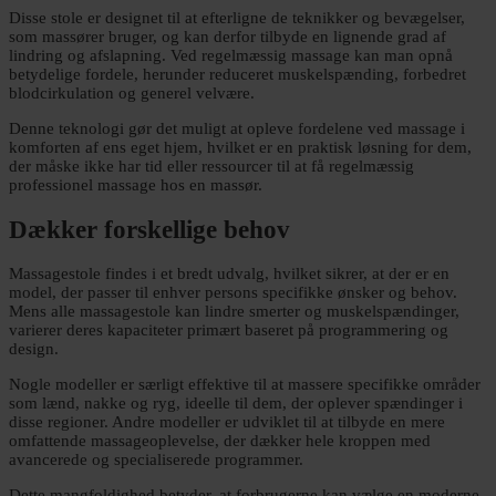
Disse stole er designet til at efterligne de teknikker og bevægelser,
som massører bruger, og kan derfor tilbyde en lignende grad af
lindring og afslapning. Ved regelmæssig massage kan man opnå
betydelige fordele, herunder reduceret muskelspænding, forbedret
blodcirkulation og generel velvære.
Denne teknologi gør det muligt at opleve fordelene ved massage i
komforten af ens eget hjem, hvilket er en praktisk løsning for dem,
der måske ikke har tid eller ressourcer til at få regelmæssig
professionel massage hos en massør.
Dækker forskellige behov
Massagestole findes i et bredt udvalg, hvilket sikrer, at der er en
model, der passer til enhver persons specifikke ønsker og behov.
Mens alle massagestole kan lindre smerter og muskelspændinger,
varierer deres kapaciteter primært baseret på programmering og
design.
Nogle modeller er særligt effektive til at massere specifikke områder
som lænd, nakke og ryg, ideelle til dem, der oplever spændinger i
disse regioner. Andre modeller er udviklet til at tilbyde en mere
omfattende massageoplevelse, der dækker hele kroppen med
avancerede og specialiserede programmer.
Dette mangfoldighed betyder, at forbrugerne kan vælge en moderne