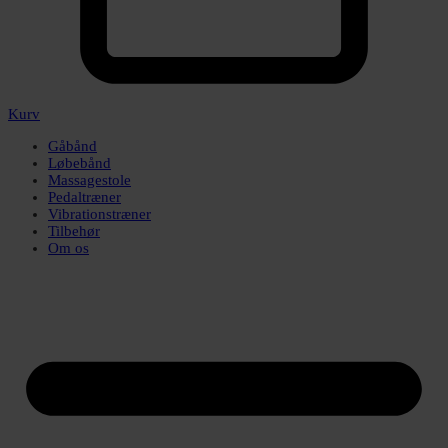
Kurv
Gåbånd
Løbebånd
Massagestole
Pedaltræner
Vibrationstræner
Tilbehør
Om os