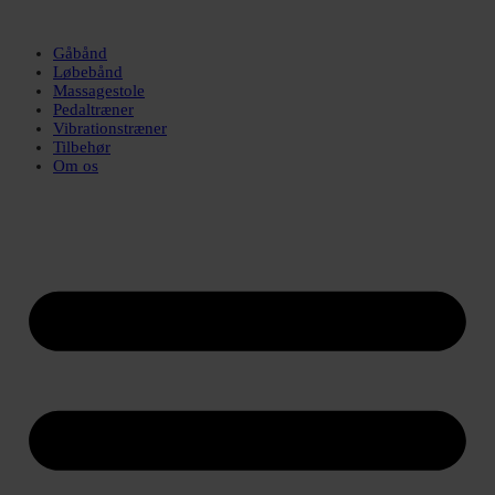
Gåbånd
Løbebånd
Massagestole
Pedaltræner
Vibrationstræner
Tilbehør
Om os