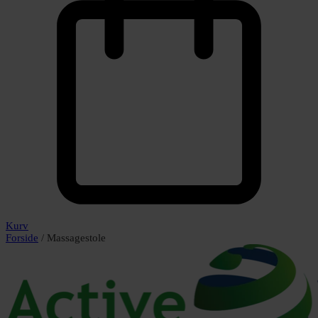
Kurv
Forside
/ Massagestole