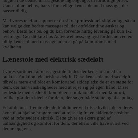
nogle af de bedste massagestole tilgængelige, til fornuftige priser.
Uanset dine behov, har vi forskellige lænestole med massage, der
passer til dig.
Med vores telefon support er du sikret professionel rådgivning, så du
kan vælge den bedste massagestol, der opfylder dine ønsker og
behov. Bestil hos os, og du kan forvente hurtig levering på kun 1-2
hverdage. Gør dit køb hos Activewellness, og nyd fordelene ved en
billig lænestol med massage uden at gå på kompromis med
kvaliteten.
Lænestole med elektrisk sædeløft
I vores sortiment af massagestole findes der lænestole med en
praktisk funktion: elektrisk sædeløft. Disse lænestole med sædeløft
tilbyder mere end blot en komfortabel siddeplads; de er en støtte for
dem, der har vanskeligheder med at rejse sig på egen hånd. Disse
hvilestole med sædeløft kombinerer funktionalitet med komfort,
hvilket gør dem ideelle for dem, der søger både støtte og afslapning.
En af de mest fremtrædende funktioner ved disse hvilestole er deres
evne til at hjælpe brugere med at rejse sig fra en siddende position
ved at løfte sædet elektrisk. Dette giver en ekstra grad af
uafhængighed og komfort for dem, der ellers ville have svært ved
denne opgave.