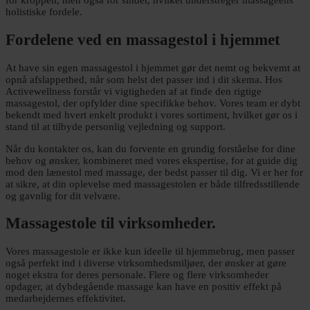
for kroppen, men også for sindet, hvilket understreger massageens
holistiske fordele.
Fordelene ved en massagestol i hjemmet
At have sin egen massagestol i hjemmet gør det nemt og bekvemt at
opnå afslappethed, når som helst det passer ind i dit skema. Hos
Activewellness forstår vi vigtigheden af at finde den rigtige
massagestol, der opfylder dine specifikke behov. Vores team er dybt
bekendt med hvert enkelt produkt i vores sortiment, hvilket gør os i
stand til at tilbyde personlig vejledning og support.
Når du kontakter os, kan du forvente en grundig forståelse for dine
behov og ønsker, kombineret med vores ekspertise, for at guide dig
mod den lænestol med massage, der bedst passer til dig. Vi er her for
at sikre, at din oplevelse med massagestolen er både tilfredsstillende
og gavnlig for dit velvære.
Massagestole til virksomheder.
Vores massagestole er ikke kun ideelle til hjemmebrug, men passer
også perfekt ind i diverse virksomhedsmiljøer, der ønsker at gøre
noget ekstra for deres personale. Flere og flere virksomheder
opdager, at dybdegående massage kan have en positiv effekt på
medarbejdernes effektivitet.