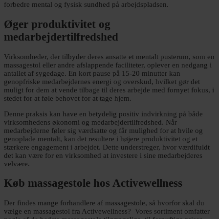
forbedre mental og fysisk sundhed på arbejdspladsen.
Øger produktivitet og
medarbejdertilfredshed
Virksomheder, der tilbyder deres ansatte et mentalt pusterum, som en
massagestol eller andre afslappende faciliteter, oplever en nedgang i
antallet af sygedage. En kort pause på 15-20 minutter kan
genopfriske medarbejdernes energi og overskud, hvilket gør det
muligt for dem at vende tilbage til deres arbejde med fornyet fokus, i
stedet for at føle behovet for at tage hjem.
Denne praksis kan have en betydelig positiv indvirkning på både
virksomhedens økonomi og medarbejdertilfredshed. Når
medarbejderne føler sig værdsatte og får mulighed for at hvile og
genoplade mentalt, kan det resultere i højere produktivitet og et
stærkere engagement i arbejdet. Dette understreger, hvor værdifuldt
det kan være for en virksomhed at investere i sine medarbejderes
velvære.
Køb massagestole hos Activewellness
Der findes mange forhandlere af massagestole, så hvorfor skal du
vælge en massagestol fra Activewellness? Vores sortiment omfatter