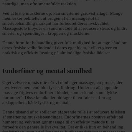
naturlige, men ofte smertefulde reaktion.
Ved at løsne musklerne op, kan smerterne gradvist aftage. Mange
mennesker bekræfter, at brugen af en massagestol til
smertebehandling markant har forbedret deres livskvalitet.
Massagestole tilbyder en sund metode til at reducere stress og lindre
smerter og spændinger i kroppen og musklerne.
Denne form for behandling giver folk mulighed for at tage hånd om
deres fysiske velbefindende i deres eget hjem, hvilket giver en
praktisk og effektiv løsning på almindelige fysiske lidelser.
Endorfiner og mental sundhed
Øget velvære opnås ofte når vi modtager massage, en proces, der
involverer mere end blot fysisk lindring. Under en afslappende
massage frigives endorfiner i blodet, som er kendt som “lykke-
hormoner”. Disse kemikalier bidrager til en følelse af ro og
afslappethed, både fysisk og mentalt.
Denne tilstand af ro spiller en afgørende rolle i at reducere følelsen
af smerter og muskelspændinger. Endorfinernes positive effekt på
humøret og velværet gør massage til en effektiv metode til at
forbedre den generelle livskvalitet. Det er ikke kun en behandling