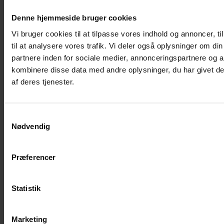
Denne hjemmeside bruger cookies
Vi bruger cookies til at tilpasse vores indhold og annoncer, til
til at analysere vores trafik. Vi deler også oplysninger om 
partnere inden for sociale medier, annonceringspartnere og 
kombinere disse data med andre oplysninger, du har givet de
af deres tjenester.
Samtykkevalg
Nødvendig
info@activewellness.dk
Præferencer
Kontakt oplysninger
ACTIVE WELLNESS ApS CVR: 32350100 Jegindøvej 9 8800
Statistik
Viborg Mobil:
51 66 00 92
E-mail:
info@activewellness.dk
Vi kan
kontaktes alle 24 timer i døgnet. Vi besvarer henvendelser indenfor 3
hverdage.
Facebook
Marketing