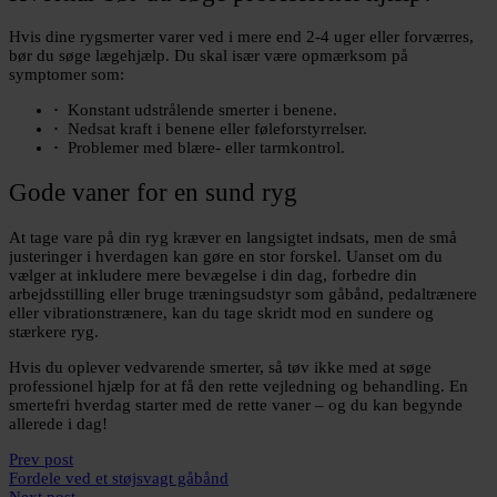
Hvis dine rygsmerter varer ved i mere end 2-4 uger eller forværres,
bør du søge lægehjælp. Du skal især være opmærksom på
symptomer som:
Konstant udstrålende smerter i benene.
Nedsat kraft i benene eller føleforstyrrelser.
Problemer med blære- eller tarmkontrol.
Gode vaner for en sund ryg
At tage vare på din ryg kræver en langsigtet indsats, men de små
justeringer i hverdagen kan gøre en stor forskel. Uanset om du
vælger at inkludere mere bevægelse i din dag, forbedre din
arbejdsstilling eller bruge træningsudstyr som gåbånd, pedaltrænere
eller vibrationstrænere, kan du tage skridt mod en sundere og
stærkere ryg.
Hvis du oplever vedvarende smerter, så tøv ikke med at søge
professionel hjælp for at få den rette vejledning og behandling. En
smertefri hverdag starter med de rette vaner – og du kan begynde
allerede i dag!
Prev post
Fordele ved et støjsvagt gåbånd
Next post