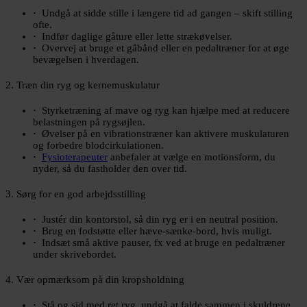
Undgå at sidde stille i længere tid ad gangen – skift stilling
ofte.
Indfør daglige gåture eller lette strækøvelser.
Overvej at bruge et gåbånd eller en pedaltræner for at øge
bevægelsen i hverdagen.
2. Træn din ryg og kernemuskulatur
Styrketræning af mave og ryg kan hjælpe med at reducere
belastningen på rygsøjlen.
Øvelser på en vibrationstræner kan aktivere muskulaturen
og forbedre blodcirkulationen.
Fysioterapeuter
anbefaler at vælge en motionsform, du
nyder, så du fastholder den over tid.
3. Sørg for en god arbejdsstilling
Justér din kontorstol, så din ryg er i en neutral position.
Brug en fodstøtte eller hæve-sænke-bord, hvis muligt.
Indsæt små aktive pauser, fx ved at bruge en pedaltræner
under skrivebordet.
4. Vær opmærksom på din kropsholdning
Stå og sid med ret ryg, undgå at falde sammen i skuldrene.