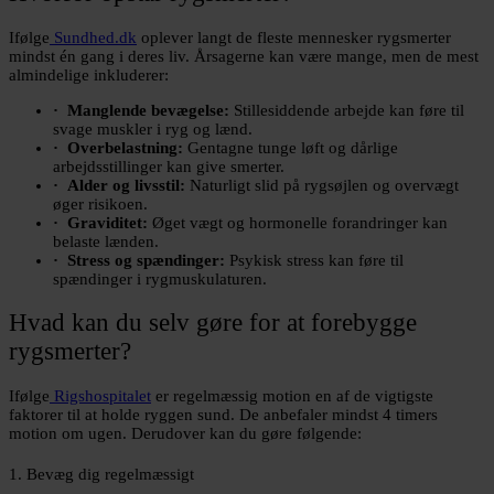
Ifølge
Sundhed.dk
oplever langt de fleste mennesker rygsmerter
mindst én gang i deres liv. Årsagerne kan være mange, men de mest
almindelige inkluderer:
Manglende bevægelse:
Stillesiddende arbejde kan føre til
svage muskler i ryg og lænd.
Overbelastning:
Gentagne tunge løft og dårlige
arbejdsstillinger kan give smerter.
Alder og livsstil:
Naturligt slid på rygsøjlen og overvægt
øger risikoen.
Graviditet:
Øget vægt og hormonelle forandringer kan
belaste lænden.
Stress og spændinger:
Psykisk stress kan føre til
spændinger i rygmuskulaturen.
Hvad kan du selv gøre for at forebygge
rygsmerter?
Ifølge
Rigshospitalet
er regelmæssig motion en af de vigtigste
faktorer til at holde ryggen sund. De anbefaler mindst 4 timers
motion om ugen. Derudover kan du gøre følgende:
1. Bevæg dig regelmæssigt