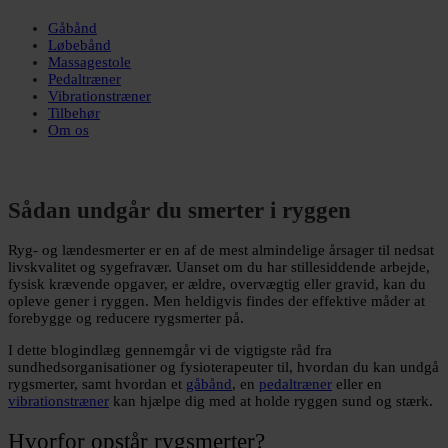
Gåbånd
Løbebånd
Massagestole
Pedaltræner
Vibrationstræner
Tilbehør
Om os
Sådan undgår du smerter i ryggen
Ryg- og lændesmerter er en af de mest almindelige årsager til nedsat
livskvalitet og sygefravær. Uanset om du har stillesiddende arbejde,
fysisk krævende opgaver, er ældre, overvægtig eller gravid, kan du
opleve gener i ryggen. Men heldigvis findes der effektive måder at
forebygge og reducere rygsmerter på.
I dette blogindlæg gennemgår vi de vigtigste råd fra
sundhedsorganisationer og fysioterapeuter til, hvordan du kan undgå
rygsmerter, samt hvordan et
gåbånd
, en
pedaltræner
eller en
vibrationstræner
kan hjælpe dig med at holde ryggen sund og stærk.
Hvorfor opstår rygsmerter?