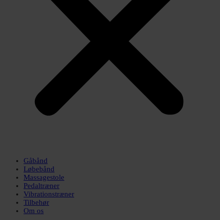
Gåbånd
Løbebånd
Massagestole
Pedaltræner
Vibrationstræner
Tilbehør
Om os