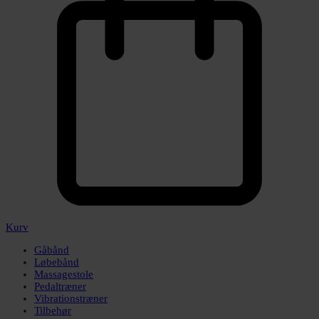
Kurv
Gåbånd
Løbebånd
Massagestole
Pedaltræner
Vibrationstræner
Tilbehør