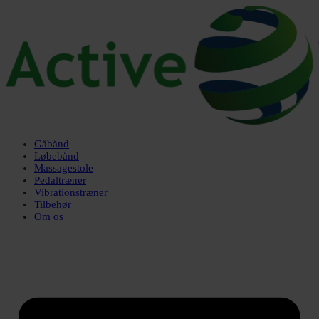
Gåbånd
Løbebånd
Massagestole
Pedaltræner
Vibrationstræner
Tilbehør
Om os