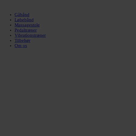
Gåbånd
Løbebånd
Massagestole
Pedaltræner
Vibrationstræner
Tilbehør
Om os