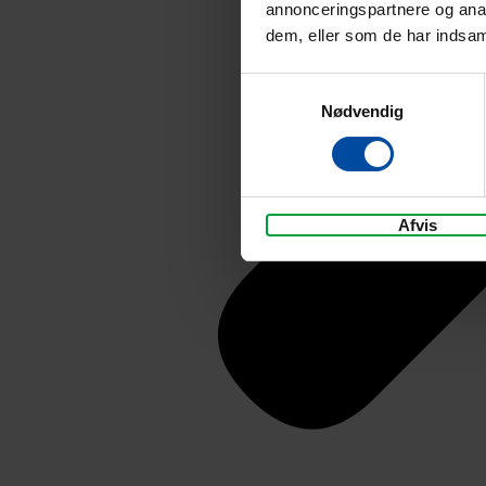
annonceringspartnere og anal
dem, eller som de har indsaml
Samtykkevalg
Nødvendig
Afvis