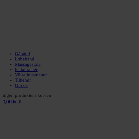
Gåbånd
Løbebånd
Massagestole
Pedaltræner
Vibrationstræner
Tilbehør
Om os
Ingen produkter i kurven
0,00
kr.
0