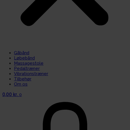
Gåbånd
Løbebånd
Massagestole
Pedaltræner
Vibrationstræner
Tilbehør
Om os
0,00
kr.
0