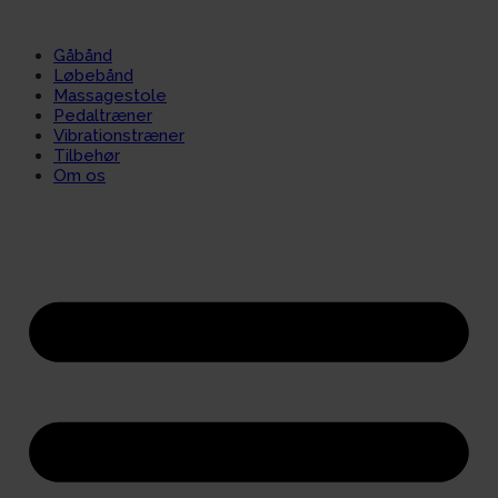
Gåbånd
Løbebånd
Massagestole
Pedaltræner
Vibrationstræner
Tilbehør
Om os